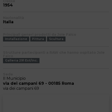
Classe
1954
Nazionalità
Italia
Principali generi prodotti da Jole Falco
Installazione
Pittura
Scultura
Strutture partecipanti a RAW che hanno ospitato Jole
Falco
Galleria 291 Est/Inc.
Sede
II Municipio
via dei campani 69 - 00185 Roma
via dei campani 69