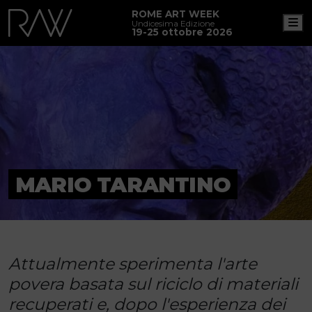
ROME ART WEEK
M
Undicesima Edizione
19-25 ottobre 2026
MARIO TARANTINO
Attualmente sperimenta l'arte
povera basata sul riciclo di materiali
recuperati e, dopo l'esperienza dei