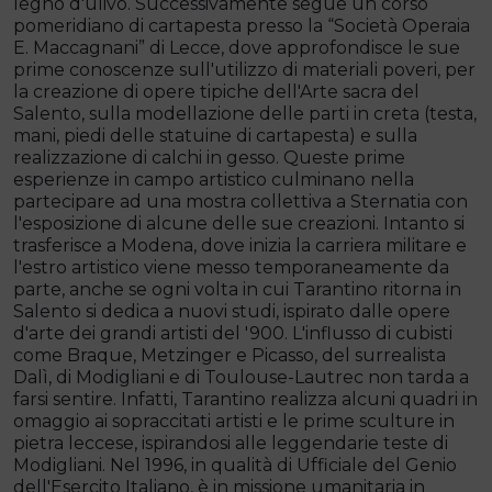
legno d'ulivo. Successivamente segue un corso
pomeridiano di cartapesta presso la “Società Operaia
E. Maccagnani” di Lecce, dove approfondisce le sue
prime conoscenze sull'utilizzo di materiali poveri, per
la creazione di opere tipiche dell'Arte sacra del
Salento, sulla modellazione delle parti in creta (testa,
mani, piedi delle statuine di cartapesta) e sulla
realizzazione di calchi in gesso. Queste prime
esperienze in campo artistico culminano nella
partecipare ad una mostra collettiva a Sternatia con
l'esposizione di alcune delle sue creazioni. Intanto si
trasferisce a Modena, dove inizia la carriera militare e
l'estro artistico viene messo temporaneamente da
parte, anche se ogni volta in cui Tarantino ritorna in
Salento si dedica a nuovi studi, ispirato dalle opere
d'arte dei grandi artisti del '900. L'influsso di cubisti
come Braque, Metzinger e Picasso, del surrealista
Dalì, di Modigliani e di Toulouse-Lautrec non tarda a
farsi sentire. Infatti, Tarantino realizza alcuni quadri in
omaggio ai sopraccitati artisti e le prime sculture in
pietra leccese, ispirandosi alle leggendarie teste di
Modigliani. Nel 1996, in qualità di Ufficiale del Genio
dell'Esercito Italiano, è in missione umanitaria in