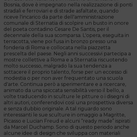
Bosnia, dove è impegnato nella realizzazione di ponti
stradali e ferroviari e di strade asfaltate, quando
riceve l'incarico da parte dell'amministrazione
comunale di Sternatia di scolpire un busto in onore
del poeta contadino Cesare De Santis, per il
decennale della sua scomparsa. L'opera, eseguita in
terracotta, viene poi fusa in bronzo presso una
fonderia di Roma e collocata nella piazzetta
prescelta del paese. Negli anni successivi partecipa a
mostre collettive a Roma e a Sternatia riscuotendo
molto successo, malgrado la sua tendenza a
sottacere il proprio talento, forse per un eccesso di
modestia o per non aver frequentato una scuola
d'arte. Continua però a sperimentare e a ricercare,
animato da una spiccata sensibilità verso il bello, a
volte traducendo in sculture le pitture o i disegni di
altri autori, conferendovi così una prospettiva diversa
e senza dubbio originale. A tal riguardo sono
interessanti le sue sculture in omaggio a Magritte,
Picasso e Lucian Freud e alcuni “ready made” ispirati
da Marcel Duchamp. Sono di questo periodo anche
alcune idee di design che sviluppa con materiali