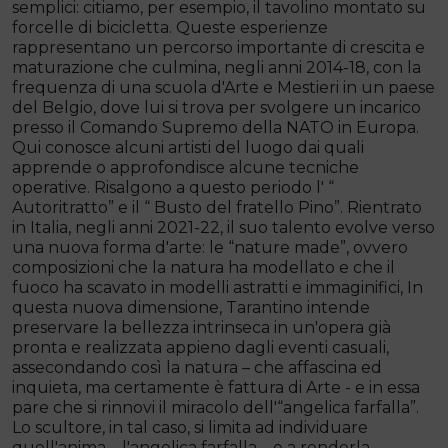
semplici: citiamo, per esempio, il tavolino montato su
forcelle di bicicletta. Queste esperienze
rappresentano un percorso importante di crescita e
maturazione che culmina, negli anni 2014-18, con la
frequenza di una scuola d'Arte e Mestieri in un paese
del Belgio, dove lui si trova per svolgere un incarico
presso il Comando Supremo della NATO in Europa.
Qui conosce alcuni artisti del luogo dai quali
apprende o approfondisce alcune tecniche
operative. Risalgono a questo periodo l' “
Autoritratto” e il “ Busto del fratello Pino”. Rientrato
in Italia, negli anni 2021-22, il suo talento evolve verso
una nuova forma d'arte: le “nature made”, ovvero
composizioni che la natura ha modellato e che il
fuoco ha scavato in modelli astratti e immaginifici, In
questa nuova dimensione, Tarantino intende
preservare la bellezza intrinseca in un'opera già
pronta e realizzata appieno dagli eventi casuali,
assecondando così la natura – che affascina ed
inquieta, ma certamente è fattura di Arte - e in essa
pare che si rinnovi il miracolo dell'“angelica farfalla”.
Lo scultore, in tal caso, si limita ad individuare
quell'anima – l'angelica farfalla – e a renderla