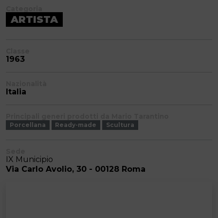
Categoria
ARTISTA
Classe
1963
Nazionalità
Italia
Principali generi prodotti da Mario Tarantino
Porcellana
Ready-made
Scultura
Sede
IX Municipio
Via Carlo Avolio, 30 - 00128 Roma