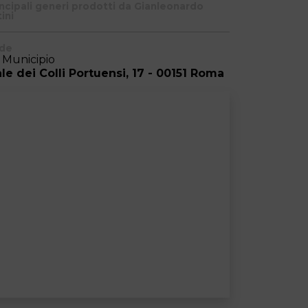
incipali generi prodotti da Gianleonardo
ini
de
I Municipio
ale dei Colli Portuensi, 17 - 00151 Roma