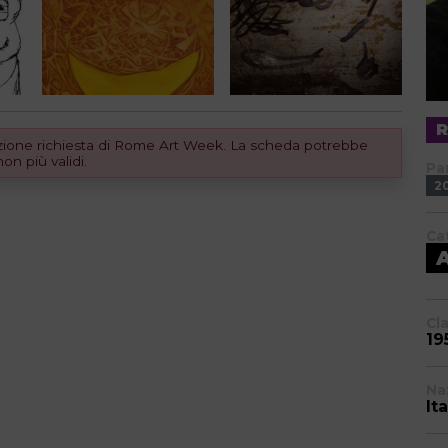
dizione richiesta di Rome Art Week. La scheda potrebbe
n più validi.
Pa
2
Ca
Cl
19
Na
Ita