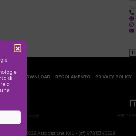
Co
D
ogie
cnologie
NOTIZIE
DOWNLOAD
REGOLAMENTO
PRIVACY POLICY
to di
ire o
lcune
Agenzia 
ne delle arti visive
©
2026 Associazione Kou - [cf] 97815340589