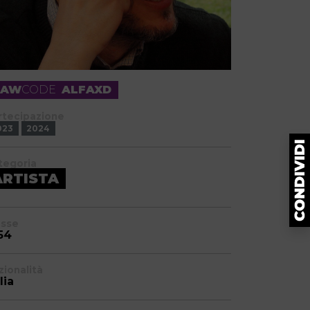
RAW
CODE
ALFAXD
rtecipazione
023
2024
tegoria
ARTISTA
asse
54
zionalità
lia