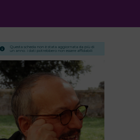
Questa scheda non è stata aggiornata da più di
un anno. i dati potrebbero non essere affidabili