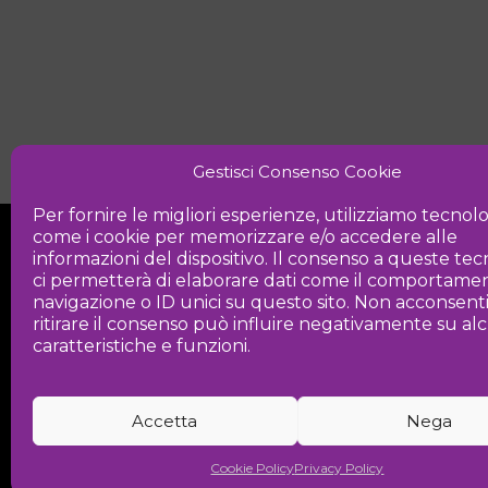
Gestisci Consenso Cookie
Per fornire le migliori esperienze, utilizziamo tecnol
come i cookie per memorizzare e/o accedere alle
informazioni del dispositivo. Il consenso a queste te
ci permetterà di elaborare dati come il comportamen
navigazione o ID unici su questo sito. Non acconsent
ritirare il consenso può influire negativamente su a
Iniziativa
caratteristiche e funzioni.
Associazione culturale per la promozio
Accetta
Nega
Cookie Policy
Privacy Policy