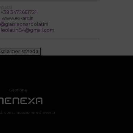
ntatti
+39 3472661721
www.ex-art.it
@gianleonardolatini
leolatini54@gmail.com
isclaimer scheda
Gestione
di comunicazione ed eventi