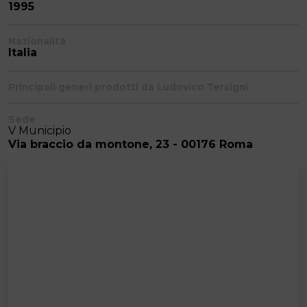
1995
Nazionalità
Italia
Principali generi prodotti da Ludovico Tersigni
Sede
V Municipio
Via braccio da montone, 23 - 00176 Roma