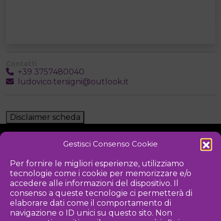
Contatti
+39 3757480040
ludovico.tersigni@outlook.it
Disclaimer scheda
Gestisci Consenso Cookie
NOTIZIE
DOWNLOAD
REGOLAMENTO
Per fornire le migliori esperienze, utilizziamo
tecnologie come i cookie per memorizzare e/o
PRIVACY POLICY
accedere alle informazioni del dispositivo. Il
consenso a queste tecnologie ci permetterà di
Iniziativa
elaborare dati come il comportamento di
navigazione o ID unici su questo sito. Non