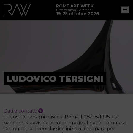
ROME ART WEEK
M
Undicesima Edizione
19-25 ottobre 2026
LUDOVICO TERSIGNI
Dati e contatti
Ludovico Tersigni nasce a Roma il 08/08/1995. Da
bambino si avvicina ai colori grazie al papà, Tommaso.
Diplomato al liceo classico inizia a disegnare per