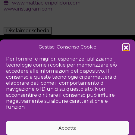
www.mattiacleripolidori.com
www.instagram.com
Disclaimer scheda
Gestisci Consenso Cookie
NOTIZIE
DOWNLOAD
REGOLAMENTO
Per fornire le migliori esperienze, utilizziamo
tecnologie come i cookie per memorizzare e/o
PRIVACY POLICY
accedere alle informazioni del dispositivo. Il
consenso a queste tecnologie ci permetterà di
Iniziativa
elaborare dati come il comportamento di
navigazione o ID unici su questo sito. Non
acconsentire o ritirare il consenso può influire
negativamente su alcune caratteristiche e
Associazione culturale per la promozione delle arti visive
funzioni.
Gestione
Accetta