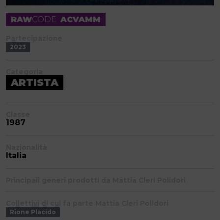
RAW
CODE
ACVAMM
Partecipazione
2023
Categoria
ARTISTA
Classe
1987
Nazionalità
Italia
Principali generi prodotti da Mattia Cleri Polidori
Collettivi di cui fa parte Mattia Cleri Polidori
Rione Placido