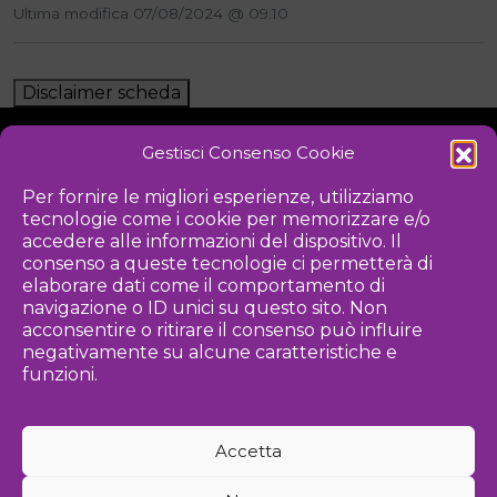
Ultima modifica 07/08/2024 @ 09:10
Disclaimer scheda
Gestisci Consenso Cookie
NOTIZIE
DOWNLOAD
REGOLAMENTO
Per fornire le migliori esperienze, utilizziamo
tecnologie come i cookie per memorizzare e/o
PRIVACY POLICY
accedere alle informazioni del dispositivo. Il
consenso a queste tecnologie ci permetterà di
Iniziativa
elaborare dati come il comportamento di
navigazione o ID unici su questo sito. Non
acconsentire o ritirare il consenso può influire
negativamente su alcune caratteristiche e
Associazione culturale per la promozione delle arti visive
funzioni.
Gestione
Accetta
Agenzia di comunicazione ed eventi