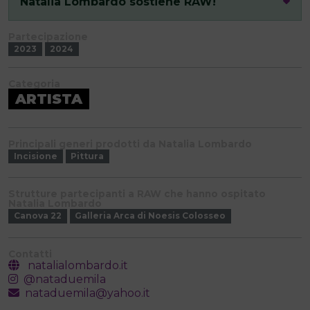
Natalia Lombardo sostiene RAW!
Partecipazione
2023
2024
Categoria
ARTISTA
Principali generi prodotti da Natalia Lombardo
Incisione
Pittura
Strutture partecipanti a RAW che hanno ospitato
Natalia Lombardo
Canova 22
Galleria Arca di Noesis Colosseo
Contatti
natalialombardo.it
@nataduemila
nataduemila@yahoo.it