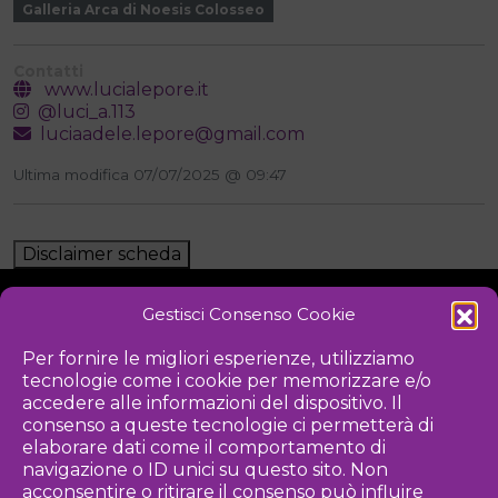
Galleria Arca di Noesis Colosseo
Contatti
www.lucialepore.it
@luci_a.113
luciaadele.lepore@gmail.com
Ultima modifica 07/07/2025 @ 09:47
Disclaimer scheda
Gestisci Consenso Cookie
NOTIZIE
DOWNLOAD
REGOLAMENTO
Per fornire le migliori esperienze, utilizziamo
tecnologie come i cookie per memorizzare e/o
PRIVACY POLICY
accedere alle informazioni del dispositivo. Il
consenso a queste tecnologie ci permetterà di
Iniziativa
elaborare dati come il comportamento di
navigazione o ID unici su questo sito. Non
acconsentire o ritirare il consenso può influire