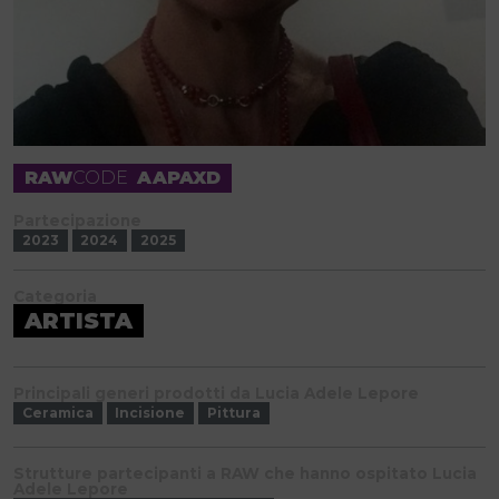
RAW
CODE
AAPAXD
Partecipazione
2023
2024
2025
Categoria
ARTISTA
Principali generi prodotti da Lucia Adele Lepore
Ceramica
Incisione
Pittura
Strutture partecipanti a RAW che hanno ospitato Lucia
Adele Lepore