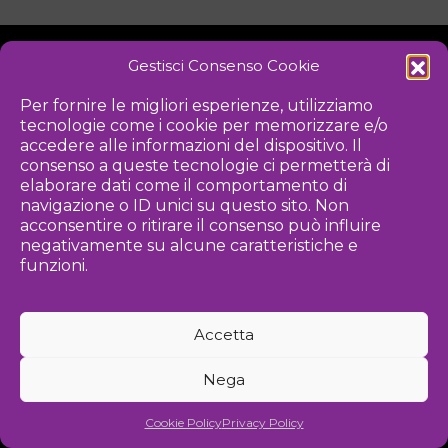
Gestisci Consenso Cookie
NOTIZIE
DOWNLOAD
REGOLAMENTO
Per fornire le migliori esperienze, utilizziamo
tecnologie come i cookie per memorizzare e/o
PRIVACY POLICY
accedere alle informazioni del dispositivo. Il
consenso a queste tecnologie ci permetterà di
Iniziativa
elaborare dati come il comportamento di
navigazione o ID unici su questo sito. Non
acconsentire o ritirare il consenso può influire
negativamente su alcune caratteristiche e
Associazione culturale per la promozione delle arti visive
funzioni.
Gestione
Accetta
Agenzia di comunicazione ed eventi
Nega
©
2026 Associazione Kou - [cf] 97815340589
Cookie Policy
Privacy Policy