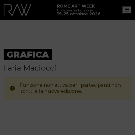
ROME ART WEEK
M
Undicesima Edizione
19-25 ottobre 2026
GRAFICA
Ilaria Maciocci
Funzione non attiva per i partecipanti non
iscritti alla nuova edizione.