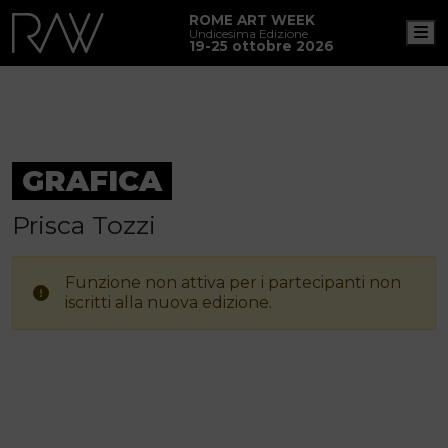
ROME ART WEEK
M
Undicesima Edizione
19-25 ottobre 2026
GRAFICA
Prisca Tozzi
Funzione non attiva per i partecipanti non
iscritti alla nuova edizione.