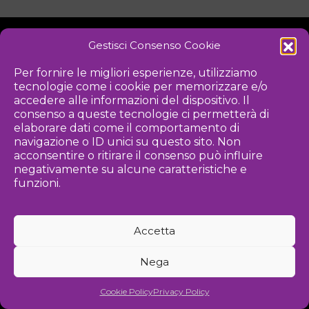
Gestisci Consenso Cookie
NOTIZIE
DOWNLOAD
REGOLAMENTO
Per fornire le migliori esperienze, utilizziamo
tecnologie come i cookie per memorizzare e/o
PRIVACY POLICY
accedere alle informazioni del dispositivo. Il
consenso a queste tecnologie ci permetterà di
Iniziativa
elaborare dati come il comportamento di
navigazione o ID unici su questo sito. Non
acconsentire o ritirare il consenso può influire
negativamente su alcune caratteristiche e
Associazione culturale per la promozione delle arti visive
funzioni.
Gestione
Accetta
Agenzia di comunicazione ed eventi
Nega
©
2026 Associazione Kou - [cf] 97815340589
Cookie Policy
Privacy Policy