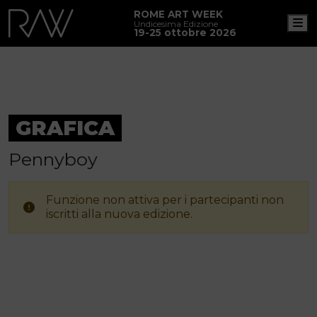
ROME ART WEEK
M
Undicesima Edizione
19-25 ottobre 2026
GRAFICA
Pennyboy
Funzione non attiva per i partecipanti non
iscritti alla nuova edizione.