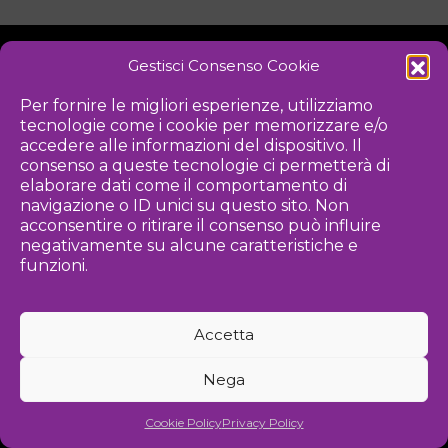
Gestisci Consenso Cookie
NOTIZIE
DOWNLOAD
REGOLAMENTO
Per fornire le migliori esperienze, utilizziamo
tecnologie come i cookie per memorizzare e/o
PRIVACY POLICY
accedere alle informazioni del dispositivo. Il
consenso a queste tecnologie ci permetterà di
Iniziativa
elaborare dati come il comportamento di
navigazione o ID unici su questo sito. Non
acconsentire o ritirare il consenso può influire
negativamente su alcune caratteristiche e
Associazione culturale per la promozione delle arti visive
funzioni.
Gestione
Accetta
Agenzia di comunicazione ed eventi
Nega
©
2026 Associazione Kou - [cf] 97815340589
Cookie Policy
Privacy Policy