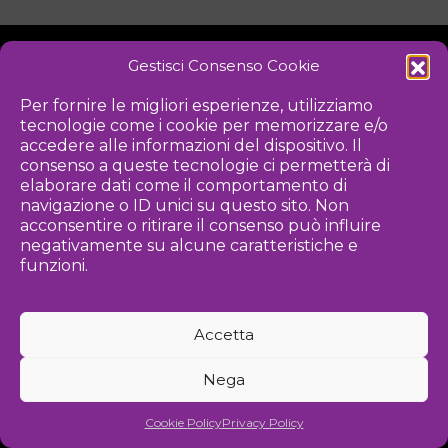
Gestisci Consenso Cookie
NOTIZIE
DOWNLOAD
REGOLAMENTO
Per fornire le migliori esperienze, utilizziamo
tecnologie come i cookie per memorizzare e/o
PRIVACY POLICY
accedere alle informazioni del dispositivo. Il
consenso a queste tecnologie ci permetterà di
Iniziativa
elaborare dati come il comportamento di
navigazione o ID unici su questo sito. Non
acconsentire o ritirare il consenso può influire
negativamente su alcune caratteristiche e
Associazione culturale per la promozione delle arti visive
funzioni.
Gestione
Accetta
Agenzia di comunicazione ed eventi
Nega
©
2026 Associazione Kou - [cf] 97815340589
Cookie Policy
Privacy Policy