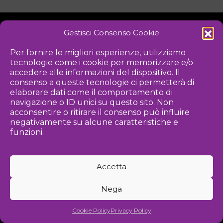
Gestisci Consenso Cookie
NOTIZIE
DOWNLOAD
REGOLAMENTO
Per fornire le migliori esperienze, utilizziamo
tecnologie come i cookie per memorizzare e/o
PRIVACY POLICY
accedere alle informazioni del dispositivo. Il
consenso a queste tecnologie ci permetterà di
Iniziativa
elaborare dati come il comportamento di
navigazione o ID unici su questo sito. Non
acconsentire o ritirare il consenso può influire
negativamente su alcune caratteristiche e
Associazione culturale per la promozione delle arti visive
funzioni.
Gestione
Accetta
Agenzia di comunicazione ed eventi
Nega
©
2026 Associazione Kou - [cf] 97815340589
Cookie Policy
Privacy Policy