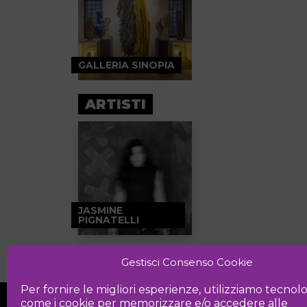
GALLERIA SINOPIA
ARTISTI
JASMINE
PIGNATELLI
Gestisci Consenso Cookie
Per fornire le migliori esperienze, utilizziamo tecnol
come i cookie per memorizzare e/o accedere alle