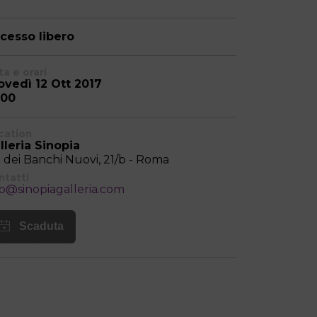
cesso libero
a e orari
ovedì 12 Ott 2017
:00
cation
lleria Sinopia
a dei Banchi Nuovi, 21/b - Roma
ntatti
fo@sinopiagalleria.com