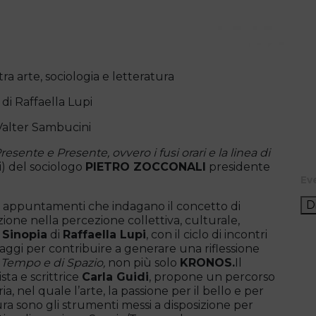
tra arte, sociologia e letteratura
 di Raffaella Lupi
 Valter Sambucini
resente e Presente, ovvero i fusi orari e la linea di
i) del sociologo
PIETRO ZOCCONALI
presidente
Ev
D
re appuntamenti che indagano il concetto di
ione nella percezione collettiva, culturale,
 Sinopia
di
Raffaella Lupi
, con il ciclo di incontri
 saggi per contribuire a generare una riflessione
i
Tempo e di Spazio,
non più solo
KRONOS.
Il
sta e scrittrice
Carla Guidi
, propone un percorso
ia, nel quale l’arte, la passione per il bello e per
atura sono gli strumenti messi a disposizione per