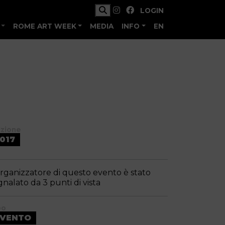
LOGIN
ROME ART WEEK
MEDIA
INFO
EN
izione
017
organizzatore di questo evento è stato
gnalato da 3 punti di vista
po
EVENTO