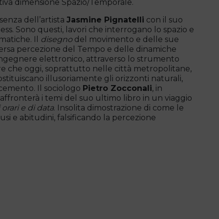
otiva dimensione Spazio/Temporale.
nza dell’artista
Jasmine Pignatelli
con il suo
less. Sono questi, lavori che interrogano lo spazio e
matiche. Il
disegno
del movimento e delle sue
iversa percezione del Tempo e delle dinamiche
ingegnere elettronico, attraverso lo strumento
are che oggi, soprattutto nelle città metropolitane,
stituiscano illusoriamente gli orizzonti naturali,
 cemento. Il sociologo
Pietro Zocconali
, in
ffronterà i temi del suo ultimo libro in un viaggio
 orari e di data
. Insolita dimostrazione di come le
i e abitudini, falsificando la percezione