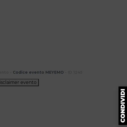
ento -
Codice evento MEYEMO
- ID 1245
isclaimer evento