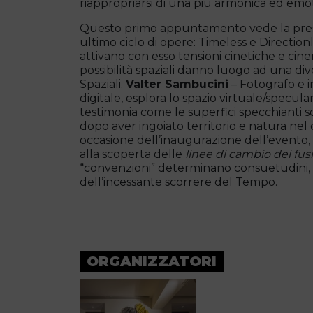
riappropriarsi di una più armonica ed em
Questo primo appuntamento vede la prese
ultimo ciclo di opere: Timeless e Direction
attivano con esso tensioni cinetiche e cine
possibilità spaziali danno luogo ad una d
Spaziali.
Valter Sambucini
– Fotografo e 
digitale, esplora lo spazio virtuale/specul
testimonia come le superfici specchianti so
dopo aver ingoiato territorio e natura nel
occasione dell’inaugurazione dell’evento, a
alla scoperta delle
linee di cambio dei fusi
“convenzioni” determinano consuetudini, us
dell’incessante scorrere del Tempo.
ORGANIZZATORI