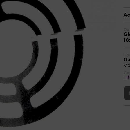
Ac
Dat
Gi
18
Lo
Ga
Vi
Co
in