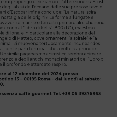
te mi propongo di richiamare l’attenzione su Ernst
degli abissi dell’oceano delle sue preziose tavole,
Ussani d’Escobar infine conclude: “La natura ispira
la nostalgia delle origini?! Le forme allungate e
ravvivenze marine o terrestri primordiali e che sono
ducono al “Libro di Kells” (800 d.C.), maestoso
la di Iona, e in particolare alla decorazione del
elo di Matteo, dove ornamenti “a spirale” e “a
o animali, si muovono tortuosamente incuneandosi
a, con le parti terminali che a volte si aprono in
”. Un simile paganesimo animistico sembra animare
orenzo e degli antichi monaci miniatori del “Libro di
 il profondo e attardato respiro.
obre al 12 dicembre del 2024 presso
tino 13 – 00195 Roma - dal lunedì al sabato:
0.
tessenza caffè gourmet Tel. +39 06 39376963