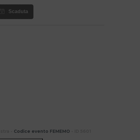
stra -
Codice evento FEMEMO
- ID 5601