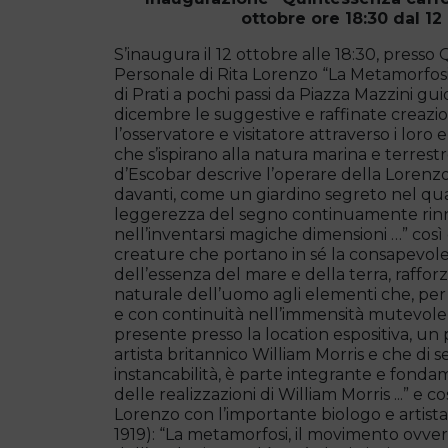
ottobre ore 18:30 dal 12
S’inaugura il 12 ottobre alle 18:30, presso
Personale di Rita Lorenzo “La Metamorfosi 
di Prati a pochi passi da Piazza Mazzini guida
dicembre le suggestive e raffinate creazio
l’osservatore e visitatore attraverso i loro
che s’ispirano alla natura marina e terrest
d’Escobar descrive l’operare della Lorenzo: “
davanti, come un giardino segreto nel qual
leggerezza del segno continuamente rinnov
nell’inventarsi magiche dimensioni …” così 
creature che portano in sé la consapevole
dell’essenza del mare e della terra, raffor
naturale dell’uomo agli elementi che, pe
e con continuità nell’immensità mutevole de
presente presso la location espositiva, un p
artista britannico William Morris e che di se
instancabilità, è parte integrante e fond
delle realizzazioni di William Morris ...” e
Lorenzo con l’importante biologo e artist
1919): “La metamorfosi, il movimento ovvero l