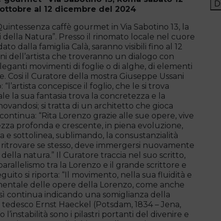
D
 ottobre al 12 dicembre del 2024
 Quintessenza caffè gourmet in Via Sabotino 13, la
della Natura”. Presso il rinomato locale nel cuore
to dalla famiglia Calà, saranno visibili fino al 12
ni dell’artista che troveranno un dialogo con
 eleganti movimenti di foglie o di alghe, di elementi
re. Cosi il Curatore della mostra Giuseppe Ussani
l’artista concepisce il foglio, che le si trova
e la sua fantasia trova la concretezza e la
andosi; si tratta di un architetto che gioca
continua: “Rita Lorenzo grazie alle sue opere, vive
zza profonda e crescente, in piena evoluzione,
za e sottolinea, sublimando, la consustanzialità
r ritrovare se stesso, deve immergersi nuovamente
lla natura.” Il Curatore traccia nel suo scritto,
arallelismo tra la Lorenzo e il grande scrittore e
guito si riporta: “Il movimento, nella sua fluidità e
amentale delle opere della Lorenzo, come anche
 così continua indicando una somiglianza della
a tedesco Ernst Haeckel (Potsdam, 1834 – Jena,
’instabilità sono i pilastri portanti del divenire e