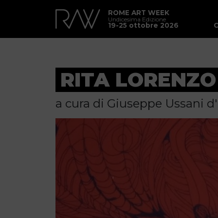
ROME ART WEEK
Undicesima Edizione
19-25 ottobre 2026
RITA LORENZO
a cura di Giuseppe Ussani d