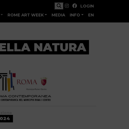
LOGIN
ROME ART WEEK
MEDIA
INFO
EN
DELLA NATURA
izione
024