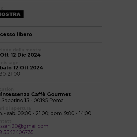
po
MOSTRA
cesso libero
riodo della mostra
 Ott-12 Dic 2024
rnissage
bato 12 Ott 2024
:30-21:00
cation
intessenza Caffè Gourmet
a Sabotino 13 - 00195 Roma
ri di apertura
. - sab. 09:00 - 21:00; dom. 9:00 - 14:00
ntatti
ssani20@gmail.com
9 3342406735