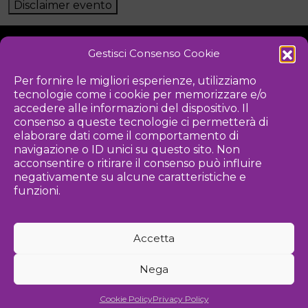
Disclaimer evento
Gestisci Consenso Cookie
NOTIZIE
DOWNLOAD
REGOLAMENTO
Per fornire le migliori esperienze, utilizziamo
tecnologie come i cookie per memorizzare e/o
PRIVACY POLICY
accedere alle informazioni del dispositivo. Il
consenso a queste tecnologie ci permetterà di
Iniziativa
elaborare dati come il comportamento di
navigazione o ID unici su questo sito. Non
acconsentire o ritirare il consenso può influire
negativamente su alcune caratteristiche e
Associazione culturale per la promozione delle arti visive
funzioni.
Gestione
Accetta
Agenzia di comunicazione ed eventi
Nega
©
2026 Associazione Kou - [cf] 97815340589
Cookie Policy
Privacy Policy