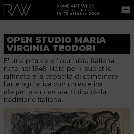
ROME ART WEEK
M
Undicesima Edizione
19-25 ottobre 2026
OPEN STUDIO MARIA
VIRGINIA TEODORI
E' una pittrice e figurinista italiana,
nata nel 1945. Nota per il suo stile
raffinato e la capacità di combinare
l’arte figurativa con un’estetica
elegante e ricercata, tipica della
tradizione italiana.