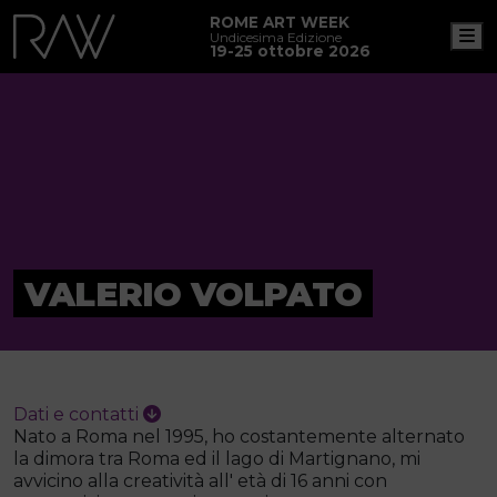
ROME ART WEEK
M
Undicesima Edizione
19-25 ottobre 2026
VALERIO VOLPATO
Dati e contatti
Nato a Roma nel 1995, ho costantemente alternato
la dimora tra Roma ed il lago di Martignano, mi
avvicino alla creatività all' età di 16 anni con