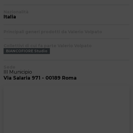
Nazionalità
Italia
Principali generi prodotti da Valerio Volpato
Collettivi di cui fa parte Valerio Volpato
BIANCOFIORE Studio
Sede
III Municipio
Via Salaria 971 - 00189 Roma