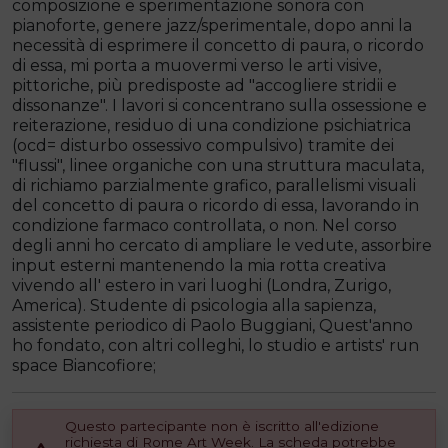
composizione e sperimentazione sonora con
pianoforte, genere jazz/sperimentale, dopo anni la
necessità di esprimere il concetto di paura, o ricordo
di essa, mi porta a muovermi verso le arti visive,
pittoriche, più predisposte ad "accogliere stridii e
dissonanze". I lavori si concentrano sulla ossessione e
reiterazione, residuo di una condizione psichiatrica
(ocd= disturbo ossessivo compulsivo) tramite dei
"flussi", linee organiche con una struttura maculata,
di richiamo parzialmente grafico, parallelismi visuali
del concetto di paura o ricordo di essa, lavorando in
condizione farmaco controllata, o non. Nel corso
degli anni ho cercato di ampliare le vedute, assorbire
input esterni mantenendo la mia rotta creativa
vivendo all' estero in vari luoghi (Londra, Zurigo,
America). Studente di psicologia alla sapienza,
assistente periodico di Paolo Buggiani, Quest'anno
ho fondato, con altri colleghi, lo studio e artists' run
space Biancofiore;
Questo partecipante non è iscritto all'edizione
richiesta di Rome Art Week. La scheda potrebbe