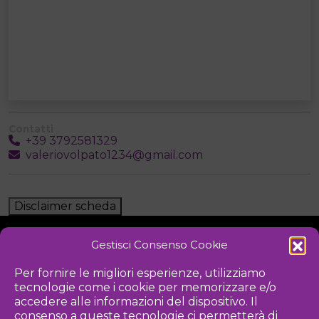
Contatti
+39 3792581329
valeriovolpato1234@gmail.com
Disclaimer scheda
Gestisci Consenso Cookie
NOTIZIE
DOWNLOAD
REGOLAMENTO
Per fornire le migliori esperienze, utilizziamo
tecnologie come i cookie per memorizzare e/o
PRIVACY POLICY
accedere alle informazioni del dispositivo. Il
consenso a queste tecnologie ci permetterà di