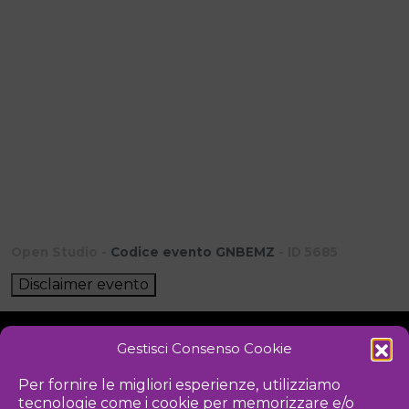
Open Studio -
Codice evento GNBEMZ
- ID 5685
Disclaimer evento
Gestisci Consenso Cookie
NOTIZIE
DOWNLOAD
REGOLAMENTO
Per fornire le migliori esperienze, utilizziamo
tecnologie come i cookie per memorizzare e/o
PRIVACY POLICY