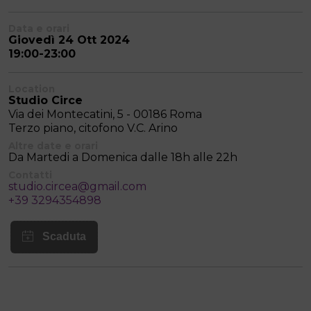
Data e orari
Giovedì 24 Ott 2024
19:00-23:00
Location
Studio Circe
Via dei Montecatini, 5 - 00186 Roma
Terzo piano, citofono V.C. Arino
Altre date e orari
Da Martedi a Domenica dalle 18h alle 22h
Contatti
studio.circea@gmail.com
+39 3294354898