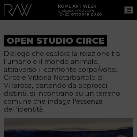
ROME ART WEEK
M
Undicesima Edizione
19-25 ottobre 2026
OPEN STUDIO CIRCE
Dialogo che esplora la relazione tra
l’umano e il mondo animale,
attraverso il confronto corpo/volto.
Circé e Vittoria Notarbartolo di
Villarosa, partendo da approcci
distinti, si incontrano su un terreno
comune che indaga l'essenza
dell'identità