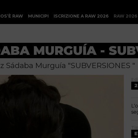
COS’È RAW
MUNICIPI
ISCRIZIONE A RAW 2026
RAW 2026
DABA MURGUÍA - SU
liz Sádaba Murguía "SUBVERSIONES "
Ed
2
L'
se
Ti