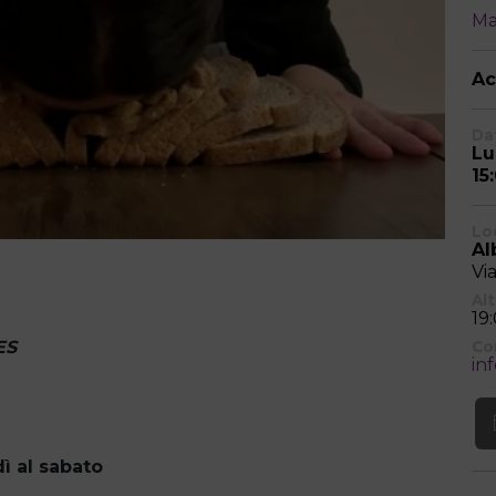
Ma
Ac
Dat
Lu
15
Lo
Al
Vi
Alt
19
ES
Co
in
dì al sabato