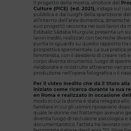
Il progetto della mostra, vincitore del
Pro
Culture (PICE
)
(ed. 2021),
indaga sul ruol
pubblica e dai luoghi della spartizione d
all’interno dell’area domestica, dinamiche 
suoi progetti) racconta nei suoi lavori da
Estibaliz Sádaba Murguía, presenta un suo 
lavori inediti, realizzati con tecniche divers
punta lo sguardo su questo rapporto tra 
prospettiva sperimentale. La sua pratica art
femminista, con il desiderio di creare reti e
corpo diventa strumento, luogo di speri
rielaborate e ricostruite attraverso vari pr
produzione nell’opera fotografica o il ria
Per il video inedito che dà il titolo all
iniziato come ricerca durante la sua 
en Roma e realizzato in occasione del
modo in cui la donna è stata relegata allo 
familiare in cui gli uomini riposavano dopo 
quale le donne nel frattempo avevano gestito
diventa luogo di reclusione psicologica e so
documentaristico, l’artista ha lavorato con 
femministe italiane degli anni ’70, Silvia 