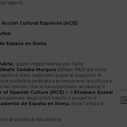
ie vigenti
i
Acción Cultural Española (AC/E)
tutua
de España en Roma
mArte,
spazio indipendente per l’arte
tibaliz Sádaba Murguía
(Bilbao 1963) dal titolo
progetto è stato realizzato grazie al supporto di
uzione pubblica dedicata a promuovere la cultura e
 e nel mondo, che lo ha supportato attraverso il
Ev
n of Spanish Culture (PICE
)
e di
Etxepare Euskal
azionale degli artisti baschi. Il progetto è
D
cademia de España en Roma
, dove l’artista è
no di attività di AlbumArte.