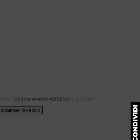
ento -
Codice evento KBZEMD
- ID 3398
isclaimer evento