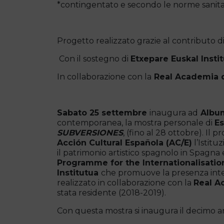
*contingentato e secondo le norme sanitar
Progetto realizzato grazie al contributo d
Con il sostegno di
Etxepare Euskal Insti
In collaborazione con la
Real Academia 
Sabato 25 settembre
inaugura ad
Albu
contemporanea, la mostra personale di
Es
SUBVERSIONES
, (fino al 28 ottobre). Il 
Acción Cultural Española (AC/E)
l’Istit
il patrimonio artistico spagnolo in Spagna
Programme for the Internationalisatio
Institutua
che promuove la presenza intern
realizzato in collaborazione con la
Real A
stata residente (2018-2019).
Con questa mostra si inaugura il decimo an