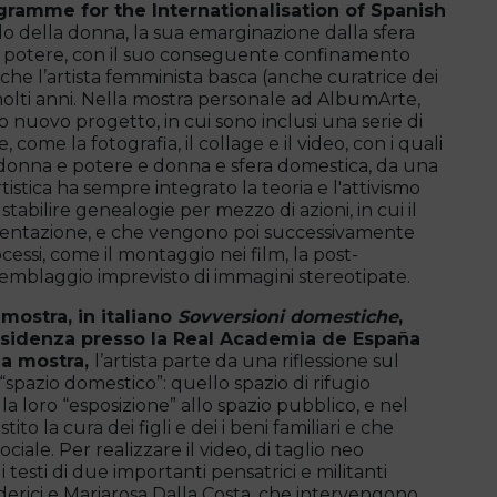
gramme for the Internationalisation of Spanish
o della donna, la sua emarginazione dalla sfera
el potere, con il suo conseguente confinamento
che l’artista femminista basca (anche curatrice dei
 molti anni. Nella mostra personale ad AlbumArte,
nuovo progetto, in cui sono inclusi una serie di
e, come la fotografia, il collage e il video, con i quali
donna e potere e donna e sfera domestica, da una
istica ha sempre integrato la teoria e l'attivismo
 stabilire genealogie per mezzo di azioni, in cui il
mentazione, e che vengono poi successivamente
ocessi, come il montaggio nei film, la post-
ssemblaggio imprevisto di immagini stereotipate.
a mostra, in italiano
Sovversioni domestiche
,
residenza presso la Real Academia de España
la mostra,
l’artista parte da una riflessione sul
“spazio domestico”: quello spazio di rifugio
la loro “esposizione” allo spazio pubblico, e nel
 la cura dei figli e dei i beni familiari e che
ciale. Per realizzare il video, di taglio neo
i testi di due importanti pensatrici e militanti
Federici e Mariarosa Dalla Costa, che intervengono