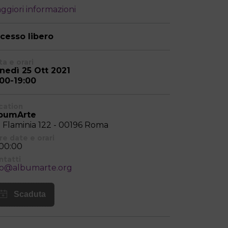
ggiori informazioni
cesso libero
a e orari
nedì 25 Ott 2021
:00-19:00
cation
bumArte
a Flaminia 122 - 00196 Roma
re date e orari
:00:00
ntatti
fo@albumarte.org