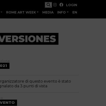
LOGIN
ROME ART WEEK
MEDIA
INFO
EN
BVERSIONES
izione
021
organizzatore di questo evento è stato
gnalato da 3 punti di vista
po
EVENTO