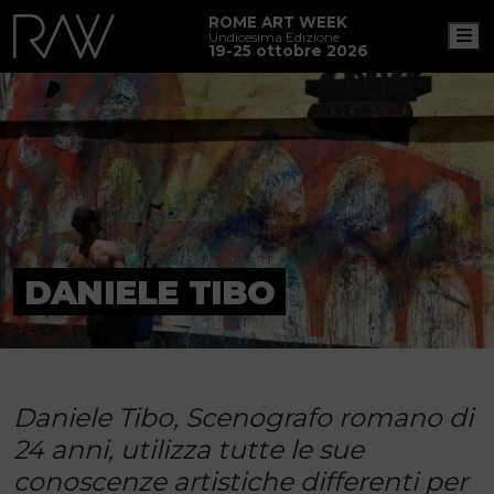
ROME ART WEEK
M
Undicesima Edizione
19-25 ottobre 2026
DANIELE TIBO
Daniele Tibo, Scenografo romano di
24 anni, utilizza tutte le sue
conoscenze artistiche differenti per