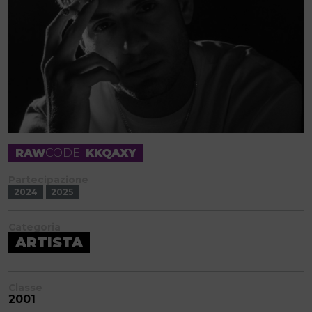
RAW
CODE
KKQAXY
Partecipazione
2024
2025
Categoria
ARTISTA
Classe
2001