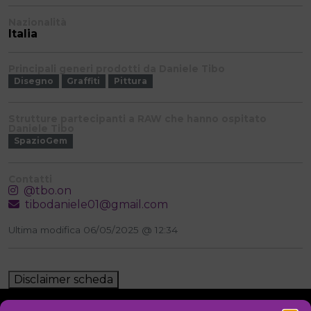
Nazionalità
Italia
Principali generi prodotti da Daniele Tibo
Disegno
Graffiti
Pittura
Strutture partecipanti a RAW che hanno ospitato
Daniele Tibo
SpazioGem
Contatti
@tbo.on
tibodaniele01@gmail.com
Ultima modifica 06/05/2025 @ 12:34
Disclaimer scheda