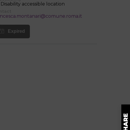
Disability accessible location
ntact
ancesca.montanari@comune.roma.it