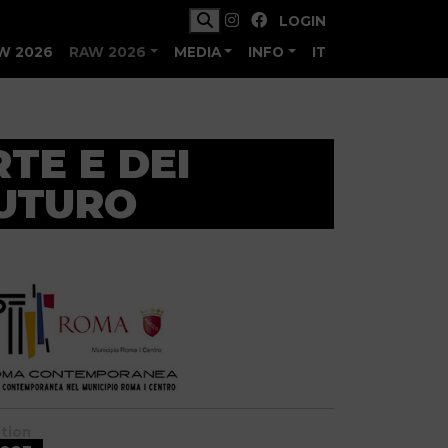
LOGIN
W 2026
RAW 2026
MEDIA
INFO
IT
TE E DEI
FUTURO
ition