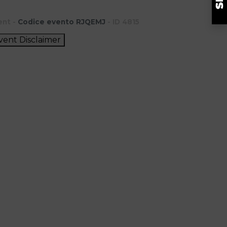
ent -
Codice evento RJQEMJ
- ID 4815
vent Disclaimer