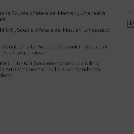
Ev
lle Scuole d’Arte e dei Mestieri), Una realtà
nni
E
UR), Scuola d’Arte e dei Mestieri: un passato
altieri alle Politiche Giovanili) Fabbisogni
ento al target giovani
, T. RENZI (Sovrintendenza Capitolina)
la Arti Ornamentali” della Sovrintendenza
azione