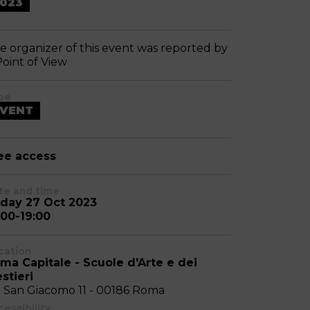
023
e organizer of this event was reported by
Point of View
pe
VENT
ee access
te and time
iday 27 Oct 2023
:00-19:00
cation
ma Capitale - Scuole d'Arte e dei
stieri
a San Giacomo 11 - 00186 Roma
essibility