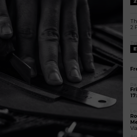
2
Th
2 
Ty
E
Fr
Da
Fr
17
Lo
Ro
Me
Vi
Acc