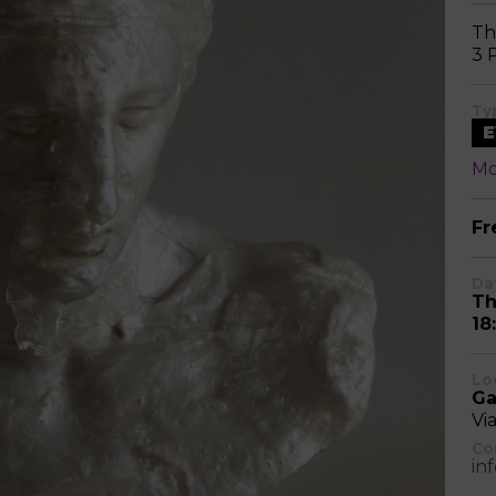
Th
3 
Ty
E
Mo
Fr
Da
Th
18
Lo
Ga
Vi
Co
in