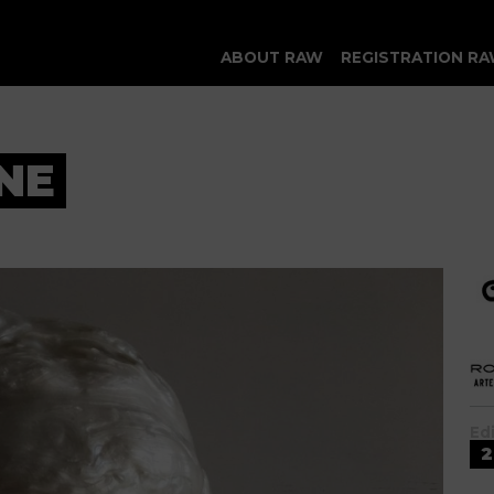
ABOUT RAW
REGISTRATION RA
NE
Ed
2