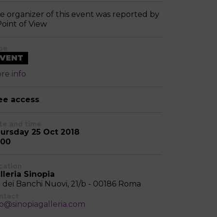
e organizer of this event was reported by
Point of View
pe
VENT
re info
ee access
te and time
ursday 25 Oct 2018
:00
cation
lleria Sinopia
a dei Banchi Nuovi, 21/b - 00186 Roma
ntact
fo@sinopiagalleria.com