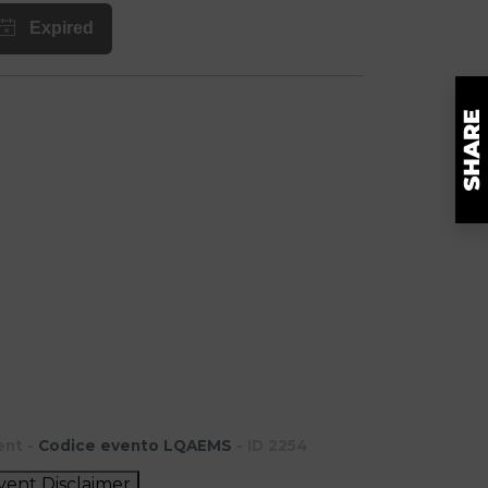
ent -
Codice evento LQAEMS
- ID 2254
vent Disclaimer