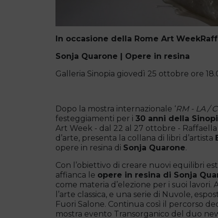
In occasione della Rome Art Week
Raff
Sonja Quarone | Opere in resina
Galleria Sinopia giovedì 25 ottobre ore 18
Dopo la mostra internazionale ‘
RM - LA / C
festeggiamenti per i
30 anni della Sinopi
Art Week - dal 22 al 27 ottobre - Raffaella
d’arte, presenta la collana di libri d’artista
opere in resina di
Sonja Quarone
.
Con l’obiettivo di creare nuovi equilibri este
affianca le
opere in resina di Sonja Qu
come materia d’elezione per i suoi lavori. 
l’arte classica, e una serie di Nuvole, espo
Fuori Salone. Continua così il percorso dedi
mostra evento Transorganico del duo n