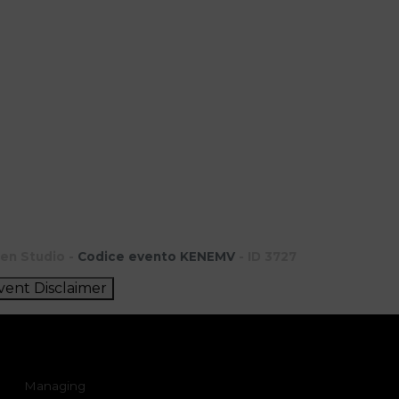
en Studio -
Codice evento KENEMV
- ID 3727
vent Disclaimer
Managing