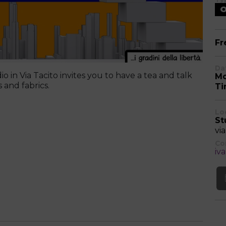
O
Fr
Da
o in Via Tacito invites you to have a tea and talk
Mo
 and fabrics.
Ti
Lo
St
vi
Co
iv