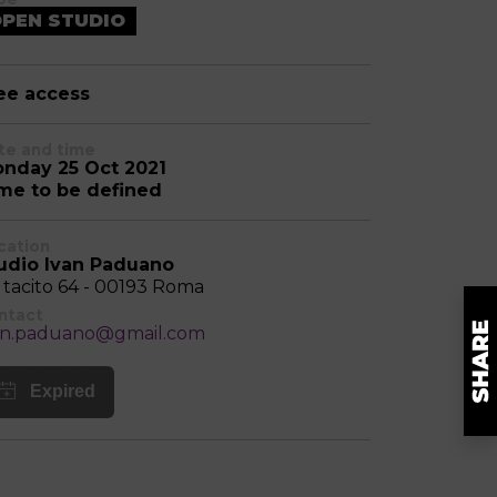
PEN STUDIO
ee access
te and time
nday 25 Oct 2021
me to be defined
cation
udio Ivan Paduano
a tacito 64 - 00193 Roma
ntact
an.paduano@gmail.com