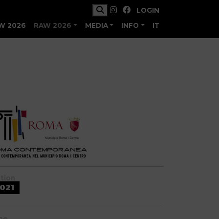
LOGIN
W 2026
RAW 2026
MEDIA
INFO
IT
ition
021
pe