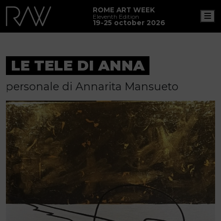
ROME ART WEEK
M
Eleventh Edition
19-25 october 2026
LE TELE DI ANNA
personale di Annarita Mansueto