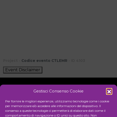
Project -
Codice evento CTLEMR
- ID 4103
Event Disclaimer
Gestisci Consenso Cookie
Initiative
Per fornire le migliori esperienze, utilizziamo tecnologie come i cookie
per memorizzare e/o accedere alle informazioni del dispositivo. Il
consenso a queste tecnologie ci permetterà di elaborare dati come il
comportamento di navigazione o ID unici su questo sito. Non