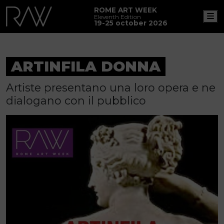
ROME ART WEEK
M
Eleventh Edition
19-25 october 2026
ARTINFILA DONNA
Artiste presentano una loro opera e ne
dialogano con il pubblico