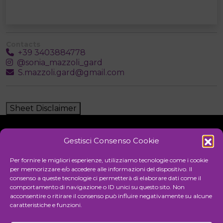
Contacts
+39 3403884778
@sonia_mazzoli_gard
S.mazzoli.gard@gmail.com
Sheet Disclaimer
Gestisci Consenso Cookie
Initiative
Per fornire le migliori esperienze, utilizziamo tecnologie come i cookie
per memorizzare e/o accedere alle informazioni del dispositivo. Il
consenso a queste tecnologie ci permetterà di elaborare dati come il
comportamento di navigazione o ID unici su questo sito. Non
Cultural association for the promotion of visual arts
acconsentire o ritirare il consenso può influire negativamente su alcune
caratteristiche e funzioni.
Managing