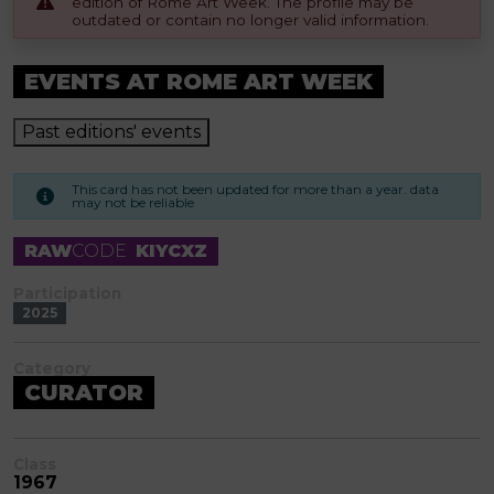
edition of Rome Art Week. The profile may be
outdated or contain no longer valid information.
EVENTS AT ROME ART WEEK
Past editions' events
This card has not been updated for more than a year. data
may not be reliable
RAW
CODE
KIYCXZ
Participation
2025
Category
CURATOR
Class
1967