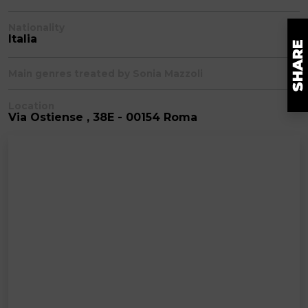
Nationality
Italia
Main genres treated by Sonia Mazzoli
Location
Via Ostiense , 38E - 00154 Roma