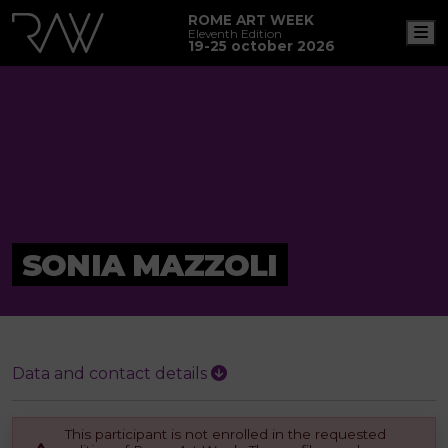
ROME ART WEEK
M
Eleventh Edition
19-25 october 2026
SONIA MAZZOLI
Data and contact details
This participant is not enrolled in the requested