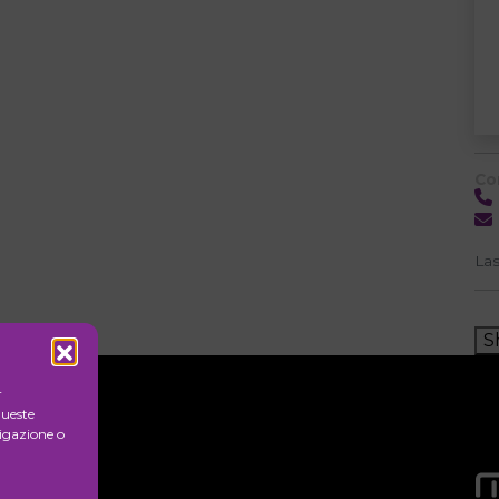
Co
La
S
r
queste
igazione o