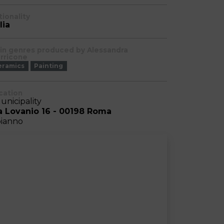
tionality
lia
in genres produced by Alessandra
rricone
eramics
Painting
cation
Municipality
a Lovanio 16 - 00198 Roma
pianno