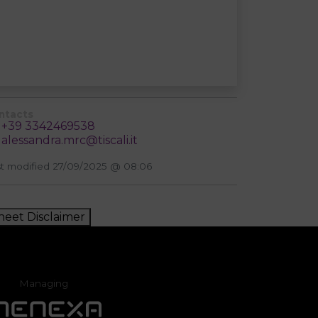
ntacts
+39 3342469538
alessandra.mrc@tiscali.it
st modified 27/09/2025 @ 08:06
heet Disclaimer
Managing