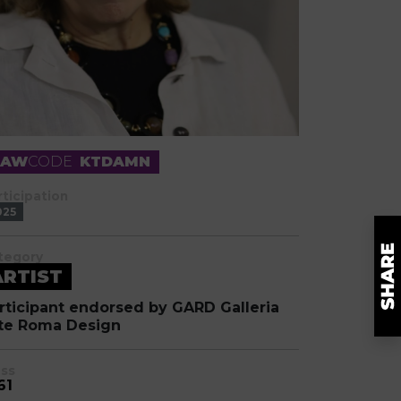
RAW
CODE
KTDAMN
rticipation
025
tegory
ARTIST
rticipant endorsed by GARD Galleria
te Roma Design
ass
61