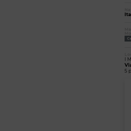
Na
Ita
Ma
Mo
C
Lo
I 
Vi
5 