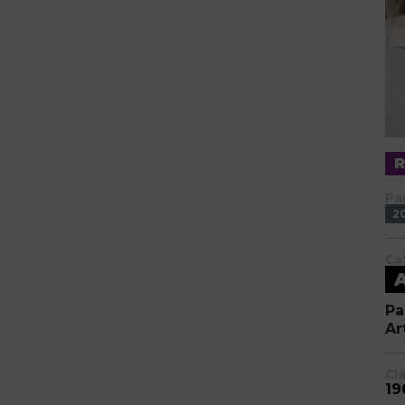
Pa
2
Ca
Pa
Ar
Cl
19