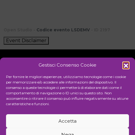
Open Studio -
Codice evento LSDEMV
- ID 2197
Event Disclaimer
Gestisci Consenso Cookie
Initiative
Per fornire le migliori esperienze, utilizziamo tecnologie come i cookie
per memorizzare e/o accedere alle informazioni del dispositivo. Il
consenso a queste tecnologie ci permetterà di elaborare dati come il
comportamento di navigazione o ID unici su questo sito. Non
Cultural association for the promotion of visual arts
acconsentire o ritirare il consenso può influire negativamente su alcune
caratteristiche e funzioni.
Managing
Accetta
Communication and events agency
Nega