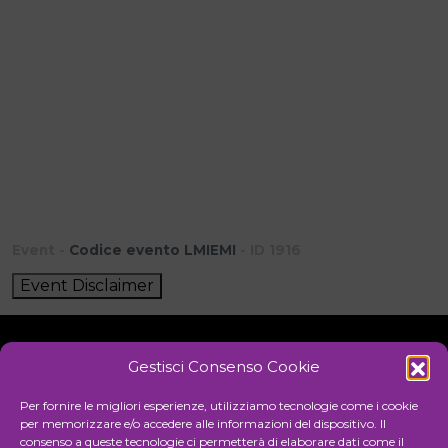
Event -
Codice evento LMIEMI
- ID 1916
Event Disclaimer
Gestisci Consenso Cookie
Initiative
Per fornire le migliori esperienze, utilizziamo tecnologie come i cookie
per memorizzare e/o accedere alle informazioni del dispositivo. Il
consenso a queste tecnologie ci permetterà di elaborare dati come il