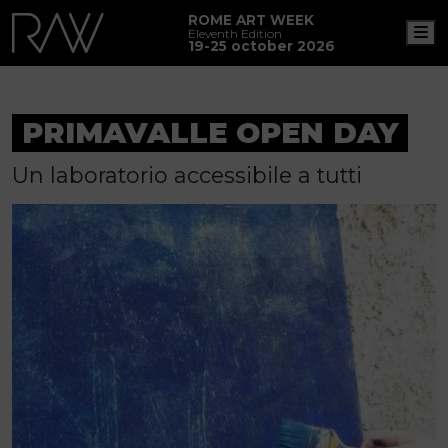
ROME ART WEEK
M
Eleventh Edition
19-25 october 2026
PRIMAVALLE OPEN DAY
Un laboratorio accessibile a tutti