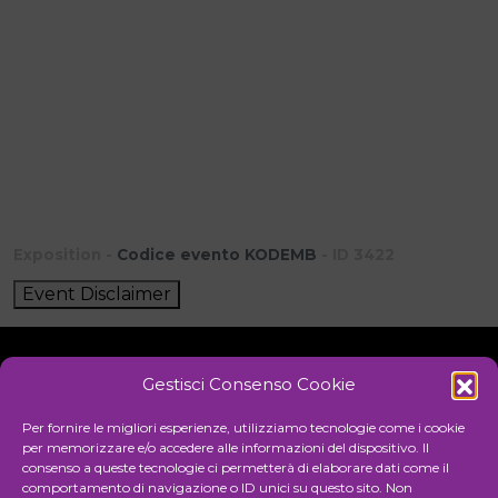
Exposition -
Codice evento KODEMB
- ID 3422
Event Disclaimer
Gestisci Consenso Cookie
Initiative
Per fornire le migliori esperienze, utilizziamo tecnologie come i cookie
per memorizzare e/o accedere alle informazioni del dispositivo. Il
consenso a queste tecnologie ci permetterà di elaborare dati come il
comportamento di navigazione o ID unici su questo sito. Non