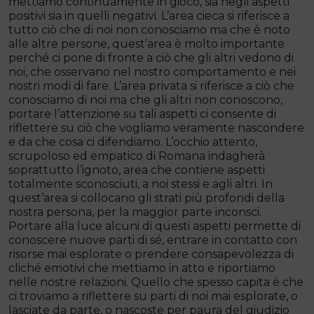
mettiamo continuamente in gioco, sia negli aspetti
positivi sia in quelli negativi. L’area cieca si riferisce a
tutto ciò che di noi non conosciamo ma che è noto
alle altre persone, quest’area è molto importante
perché ci pone di fronte a ciò che gli altri vedono di
noi, che osservano nel nostro comportamento e nei
nostri modi di fare. L’area privata si riferisce a ciò che
conosciamo di noi ma che gli altri non conoscono,
portare l’attenzione su tali aspetti ci consente di
riflettere su ciò che vogliamo veramente nascondere
e da che cosa ci difendiamo. L’occhio attento,
scrupoloso ed empatico di Romana indagherà
soprattutto l’ignoto, area che contiene aspetti
totalmente sconosciuti, a noi stessi e agli altri. In
quest’area si collocano gli strati più profondi della
nostra persona, per la maggior parte inconsci.
Portare alla luce alcuni di questi aspetti permette di
conoscere nuove parti di sé, entrare in contatto con
risorse mai esplorate o prendere consapevolezza di
cliché emotivi che mettiamo in atto e riportiamo
nelle nostre relazioni. Quello che spesso capita è che
ci troviamo a riflettere su parti di noi mai esplorate, o
lasciate da parte, o nascoste per paura del giudizio