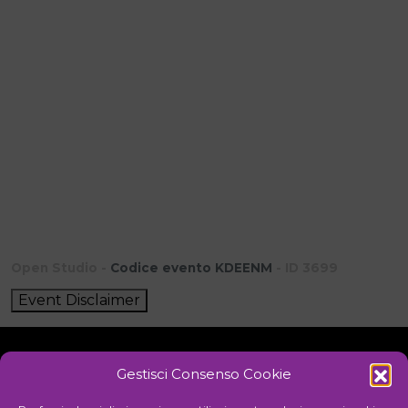
Open Studio -
Codice evento KDEENM
- ID 3699
Event Disclaimer
Gestisci Consenso Cookie
Initiative