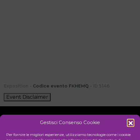
Exposition -
Codice evento FKHEMQ
- ID 5146
Event Disclaimer
Gestisci Consenso Cookie
Initiative
Per fornire le migliori esperienze, utilizziamo tecnologie come i cookie