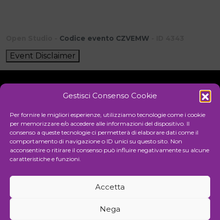
Open Studio -
Codice evento CZVEMW
- ID 4343
Event Disclaimer
Gestisci Consenso Cookie
Initiative
Per fornire le migliori esperienze, utilizziamo tecnologie come i cookie
per memorizzare e/o accedere alle informazioni del dispositivo. Il
consenso a queste tecnologie ci permetterà di elaborare dati come il
comportamento di navigazione o ID unici su questo sito. Non
Cultural association for the promotion of visual arts
acconsentire o ritirare il consenso può influire negativamente su alcune
caratteristiche e funzioni.
Managing
Accetta
Communication and events agency
Nega