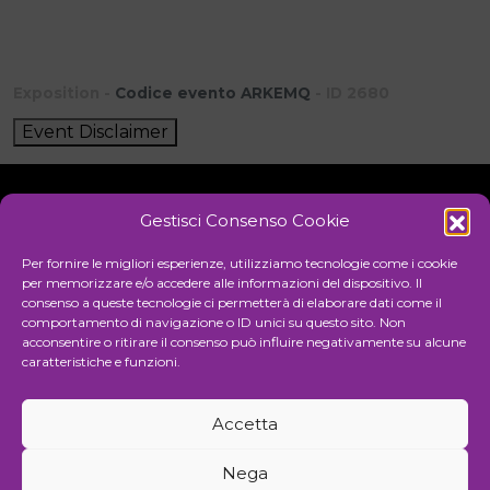
Exposition -
Codice evento ARKEMQ
- ID 2680
Event Disclaimer
Gestisci Consenso Cookie
Initiative
Per fornire le migliori esperienze, utilizziamo tecnologie come i cookie
per memorizzare e/o accedere alle informazioni del dispositivo. Il
consenso a queste tecnologie ci permetterà di elaborare dati come il
comportamento di navigazione o ID unici su questo sito. Non
Cultural association for the promotion of visual arts
acconsentire o ritirare il consenso può influire negativamente su alcune
caratteristiche e funzioni.
Managing
Accetta
Communication and events agency
Nega