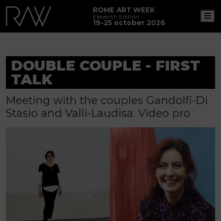
ROME ART WEEK
M
Eleventh Edition
19-25 october 2026
DOUBLE COUPLE - FIRST
TALK
Meeting with the couples Gandolfi-Di
Stasio and Valli-Laudisa. Video pro