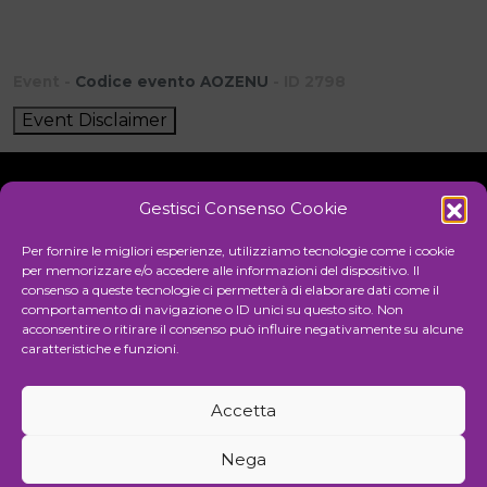
Event -
Codice evento AOZENU
- ID 2798
Event Disclaimer
Gestisci Consenso Cookie
Initiative
Per fornire le migliori esperienze, utilizziamo tecnologie come i cookie
per memorizzare e/o accedere alle informazioni del dispositivo. Il
consenso a queste tecnologie ci permetterà di elaborare dati come il
comportamento di navigazione o ID unici su questo sito. Non
Cultural association for the promotion of visual arts
acconsentire o ritirare il consenso può influire negativamente su alcune
caratteristiche e funzioni.
Managing
Accetta
Communication and events agency
Nega