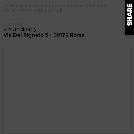
Critics and curators participating at RAW who
collaborated with Luca Idili
Location
V Municipality
Via Del Pigneto 3 - 00176 Roma