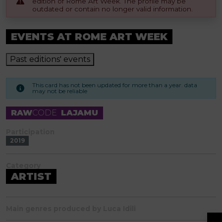
edition of Rome Art Week. The profile may be
outdated or contain no longer valid information.
EVENTS AT ROME ART WEEK
Past editions' events
This card has not been updated for more than a year. data
may not be reliable
RAW
CODE
LAJAMU
Participation
2019
Category
ARTIST
Main genres produced by Luca Idili