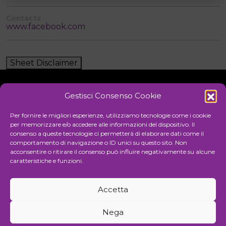
Contacts
www.facebook.com
Sheet Disclaimer
Gestisci Consenso Cookie
Initiative
Per fornire le migliori esperienze, utilizziamo tecnologie come i cookie
per memorizzare e/o accedere alle informazioni del dispositivo. Il
consenso a queste tecnologie ci permetterà di elaborare dati come il
comportamento di navigazione o ID unici su questo sito. Non
Cultural association for the promotion of visual arts
acconsentire o ritirare il consenso può influire negativamente su alcune
caratteristiche e funzioni.
Managing
Accetta
Communication and events agency
Nega