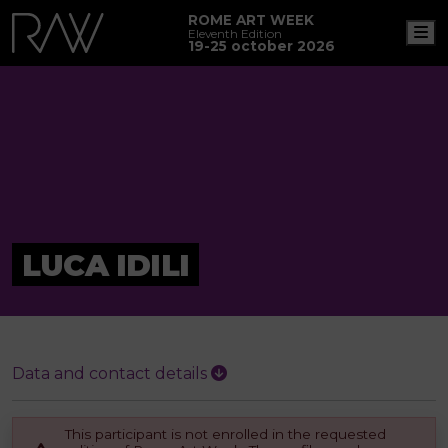
ROME ART WEEK
M
Eleventh Edition
19-25 october 2026
LUCA IDILI
Data and contact details
This participant is not enrolled in the requested