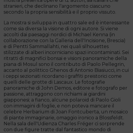
mostra presenta opere di 12 autori, sia italiani che
stranieri, che declinano l'argomento ciascuno
secondo la propria sensibilità e il proprio vissuto.
La mostra si sviluppa in quattro sale ed è interessante
come sia diversa la visione di ogni autore. Si viene
accolti dai paesaggi nordici di Michael Kenna (in
collaborazione con la Galleria dell'Incisione, Brescia)
e di Pentti Sammallahti, nei quali silhouettes
stilizzate di alberi incorniciano spazi incontaminati. Sei
ritratti di magnifici bonsai e visioni panoramiche della
piana di Mosul sono il contributo di Paolo Pellegrin,
accanto al polittico Ghenos di Antonio Biasiucci, in cui
i ceppi sezionati ricordano i graffiti preistorici come
quelli delle grotte di Lascaux. Le fotografie
panoramiche di John Demos, editore e fotografo per
passione, attraggono con richiami ai giardini
giapponesi; a fianco, alcune polaroid di Paolo Gioli
con immagini di foglie, e non poteva mancare il
celebre Herbarium di Joan Fontcuberta, un mosaico
di piante immaginarie, omaggio ironico a Blossfeldt.
Nella sala dell'Udienza Charles Fréger ci sorprende
con due figure tratte dal fantastico mondo di