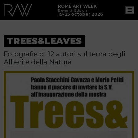
ROME ART WEEK
M
Eleventh Edition
19-25 october 2026
TREES&LEAVES
Fotografie di 12 autori sul tema degli
Alberi e della Natura