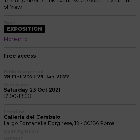
The organizer of this event was reported by 1 Point
of View
Type
EXPOSITION
More info
Free access
Exhibition period
28 Oct 2021-29 Jan 2022
Vernissage
Saturday 23 Oct 2021
12:00-19:00
Location
Galleria del Cembalo
Largo Fontanella Borghese, 19 - 00186 Roma
Opening Hours
Contact