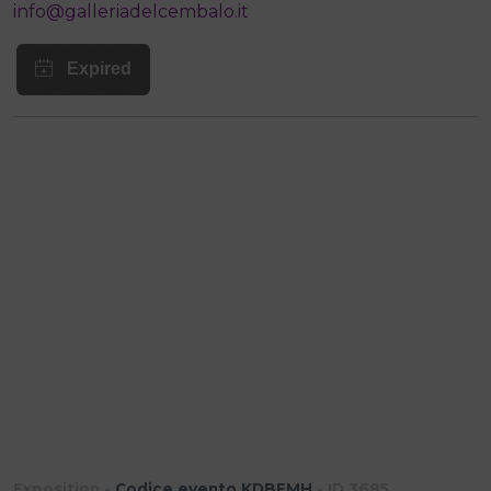
info@galleriadelcembalo.it
Exposition -
Codice evento KDBEMH
- ID 3685