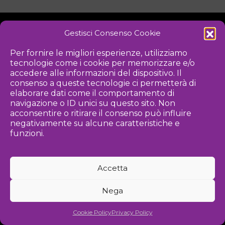
Gestisci Consenso Cookie
NOTIZIE
DOWNLOAD
REGOLAMENTO
Per fornire le migliori esperienze, utilizziamo
tecnologie come i cookie per memorizzare e/o
PRIVACY POLICY
accedere alle informazioni del dispositivo. Il
consenso a queste tecnologie ci permetterà di
Iniziativa
elaborare dati come il comportamento di
navigazione o ID unici su questo sito. Non
acconsentire o ritirare il consenso può influire
negativamente su alcune caratteristiche e
Associazione culturale per la promozione delle arti visive
funzioni.
Gestione
Accetta
Agenzia di comunicazione ed eventi
Nega
©
2026 Associazione Kou - [cf] 97815340589
Cookie Policy
Privacy Policy