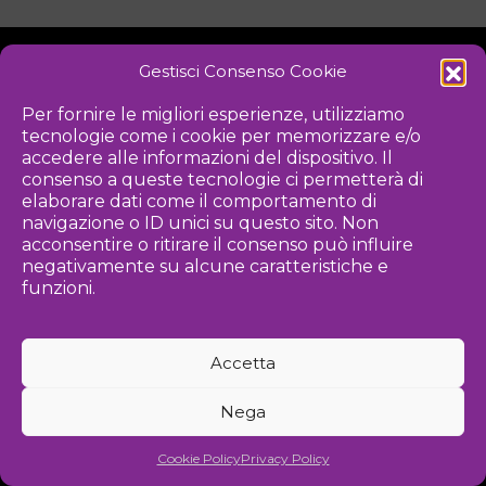
Gestisci Consenso Cookie
NOTIZIE
DOWNLOAD
REGOLAMENTO
Per fornire le migliori esperienze, utilizziamo
tecnologie come i cookie per memorizzare e/o
PRIVACY POLICY
accedere alle informazioni del dispositivo. Il
consenso a queste tecnologie ci permetterà di
Iniziativa
elaborare dati come il comportamento di
navigazione o ID unici su questo sito. Non
acconsentire o ritirare il consenso può influire
negativamente su alcune caratteristiche e
Associazione culturale per la promozione delle arti visive
funzioni.
Gestione
Accetta
Agenzia di comunicazione ed eventi
Nega
©
2026 Associazione Kou - [cf] 97815340589
Cookie Policy
Privacy Policy