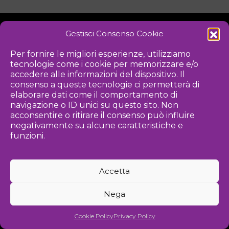
Gestisci Consenso Cookie
NOTIZIE
DOWNLOAD
REGOLAMENTO
Per fornire le migliori esperienze, utilizziamo
tecnologie come i cookie per memorizzare e/o
PRIVACY POLICY
accedere alle informazioni del dispositivo. Il
consenso a queste tecnologie ci permetterà di
Iniziativa
elaborare dati come il comportamento di
navigazione o ID unici su questo sito. Non
acconsentire o ritirare il consenso può influire
negativamente su alcune caratteristiche e
Associazione culturale per la promozione delle arti visive
funzioni.
Gestione
Accetta
Agenzia di comunicazione ed eventi
Nega
©
2026 Associazione Kou - [cf] 97815340589
Cookie Policy
Privacy Policy