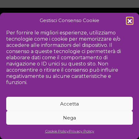
Gestisci Consenso Cookie
NOTIZIE
DOWNLOAD
REGOLAMENTO
Per fornire le migliori esperienze, utilizziamo
tecnologie come i cookie per memorizzare e/o
PRIVACY POLICY
accedere alle informazioni del dispositivo. Il
consenso a queste tecnologie ci permetterà di
Iniziativa
elaborare dati come il comportamento di
navigazione o ID unici su questo sito. Non
acconsentire o ritirare il consenso può influire
negativamente su alcune caratteristiche e
Associazione culturale per la promozione delle arti visive
funzioni.
Gestione
Accetta
Agenzia di comunicazione ed eventi
Nega
©
2026 Associazione Kou - [cf] 97815340589
Cookie Policy
Privacy Policy