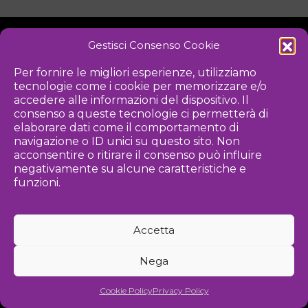
Gestisci Consenso Cookie
NOTIZIE
DOWNLOAD
REGOLAMENTO
Per fornire le migliori esperienze, utilizziamo
tecnologie come i cookie per memorizzare e/o
PRIVACY POLICY
accedere alle informazioni del dispositivo. Il
consenso a queste tecnologie ci permetterà di
Iniziativa
elaborare dati come il comportamento di
navigazione o ID unici su questo sito. Non
acconsentire o ritirare il consenso può influire
negativamente su alcune caratteristiche e
Associazione culturale per la promozione delle arti visive
funzioni.
Gestione
Accetta
Agenzia di comunicazione ed eventi
Nega
©
2026 Associazione Kou - [cf] 97815340589
Cookie Policy
Privacy Policy