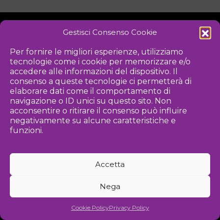
Gestisci Consenso Cookie
NOTIZIE
DOWNLOAD
REGOLAMENTO
Per fornire le migliori esperienze, utilizziamo
tecnologie come i cookie per memorizzare e/o
PRIVACY POLICY
accedere alle informazioni del dispositivo. Il
consenso a queste tecnologie ci permetterà di
Iniziativa
elaborare dati come il comportamento di
navigazione o ID unici su questo sito. Non
acconsentire o ritirare il consenso può influire
negativamente su alcune caratteristiche e
Associazione culturale per la promozione delle arti visive
funzioni.
Gestione
Accetta
Agenzia di comunicazione ed eventi
Nega
©
2026 Associazione Kou - [cf] 97815340589
Cookie Policy
Privacy Policy