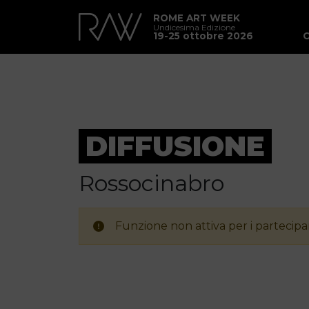
ROME ART WEEK
Undicesima Edizione
19-25 ottobre 2026
DIFFUSIONE
Rossocinabro
Funzione non attiva per i partecipan